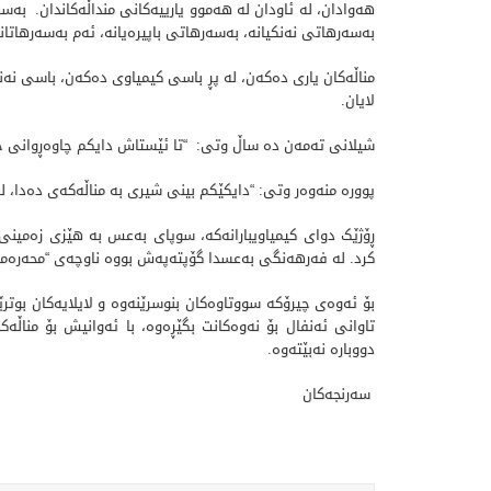
هه‌وادان‌، له‌ ئاودان‌ له‌ هه‌موو یارییه‌کانی منداڵه‌کاندان‌. ‌ به
به‌سه‌رهاتی نه‌نکیانه‌، به‌سه‌رهاتی باپیره‌یانه،‌‌ ئه‌م به‌سه‌رهات
مناڵه‌کان یاری ده‌که‌ن، له‌ پڕ باسی کیمیاوی ده‌که‌ن، باسی نه‌نکیا
لایان‌.
شیلانی ته‌مه‌ن ده‌ ساڵ وتی: “تا ئێستاش دایکم چاوه‌ڕوانی خوش
پووره‌ منه‌وه‌ر وتی: “دایکێکم بینی شیری به‌ مناڵه‌که‌ی ده‌دا،
ڕۆژێک دوای کیمیاویبارانه‌که‌، سوپای به‌عس به‌ هێزی زه‌مینی 
کرد. له‌ فه‌رهه‌نگی به‌عسدا گۆپته‌په‌ش بووه‌ ناوچه‌ی “محه‌ره‌مه‌
بۆ ئه‌وه‌ی چیرۆکه‌ سووتاوه‌کان بنوسرێنه‌وه‌ و لایلایه‌کان بوت
تاوانی ئه‌نفال بۆ نه‌وه‌کانت بگێڕه‌وه‌، با ئه‌وانیش بۆ مناڵه‌
دووباره‌ نه‌بێته‌وه‌.
سه‌رنجه‌كان