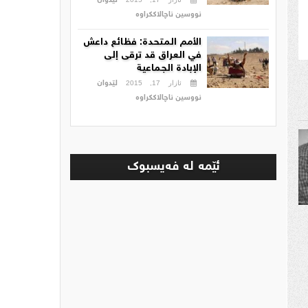
لێدوان
نووسین ناچالاککراوە
الأمم المتحدة: فظائع داعش
في العراق قد ترقى إلى
الإبادة الجماعية
لێدوان
ئازار 17, 2015
نووسین ناچالاککراوە
ئێمه‌ له‌ فه‌یسبوك