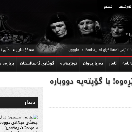
ئه‌رشیف
ڤیدیۆ
دڵی ئەنفا
‌نامه‌
ئامار
دەربازبووان
توێژینه‌وه‌
گۆڤاری ئەنفالستان
بڕیاره‌داد
ەوە! با گۆپتەپە دووبارە
دیدار