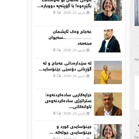
تاوانی ئەنفال بۆ نەوەکانت
بگێڕەوە! با گۆپتەپە دووبارە...
0
مارس 24, 2026
عەجاج وەک ئایشمان
………………..سەیوان
محەمەد
0
مارس 22, 2026
دوان
لە سێدارەدانی عەجاج و لە
گۆڕنانی دۆسێی جێنۆساید...
0
مارس 16, 2026
خراپەکاریی سادەکردنەوە:
ستراتیژی سادەکردنەوەی
تاوانەکانی...
0
مارس 16, 2026
جینۆسایدی کورد و
.
جینۆسایدی جولەکە. ...
دوان