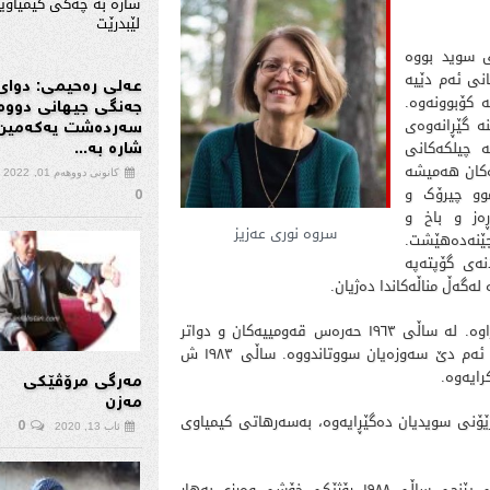
ه‌فیزیۆنی سوید بووه‌
انی ئه‌م دێیه‌
عەلی رەحیمی: دوای
 کۆبوونه‌وه‌‌.
جەنگی جیهانی دووە
‌ گێڕانه‌وه‌ی
سەردەشت یەكەمین
ه‌ چیلکه‌کانی
شارە بە...
ه‌کان هه‌میشه‌
کانونی دووهەم 01, 2022
‌موو چیرۆک و
0
ڕه‌ز و باخ و
سروە نوری عەزیز
جێنه‌ده‌هێشت.
‌ی گۆپته‌په‌
ه‌گه‌ڵ مناڵه‌کاندا ده‌ژیان‌.
دێی گۆپته‌په‌ چه‌ندین جار له‌لایه‌ن داگیرکەرانەوە بۆردومانکراوه‌. له‌ ساڵی ١٩٦٣ حەرەس قەومییەکان و دواتر
به‌عسیه‌کان بۆردومانیانکردووە، چەندین جار ماڵ و ڕه‌زوباخی ئه‌م دێ سه‌وزه‌یان سووتاندووە. ساڵی ١٩٨٣ ش
کرایەوە.
مەرگی مرۆڤێکی
مەزن
‌فیزێۆنی سویدیان ده‌گێڕایه‌وه‌، به‌سه‌رهاتی کیمیاوی
0
ئاب 13, 2020
مانگی ره‌مه‌زان بوو، کات پێش به‌ربانگ بوو، سێیه‌م ڕۆژی مانگی پێنجی ساڵی ١٩٨٨، ڕۆژێکی خۆشی وه‌رزی به‌هار