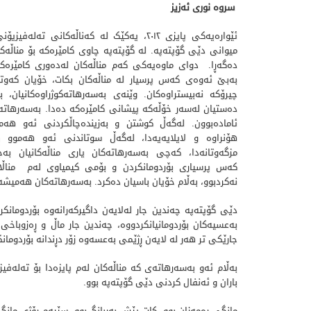
سروە نوری ئەزیز
ئێواره‌یه‌کی پایزی ٢٠١٢‌،‌ یه‌کێک له‌ که‌ناڵه‌کانی ته‌ل
میوانی دێی گۆپته‌په‌. له‌ گۆپته‌په‌ چاوی کامێره‌که‌ بۆ مناڵه‌ک
ده‌گه‌ڕا. دوای ‌ماوه‌یه‌کی که‌م‌ مناڵه‌کان له‌ده‌وری کامێره‌که‌
به‌بێ ئه‌وه‌ی که‌س پرسیار له‌ مناڵه‌کان بکات، خۆیان که‌وتنه
چیرۆکه‌ نه‌بیستراوه‌کان. وێنه‌ی به‌سه‌رهاته‌کوژراوه‌کانیان، ب
ده‌ستیان له‌سه‌ر خۆڵه‌که‌ پیشانی کامێره‌که‌‌ ده‌دا. به‌سه‌رهات
ئاماده‌بوون. له‌گه‌ڵ کوشتن و به‌زینده‌چاڵکردنی ئه‌و هه
هۆنراوه‌ و لایلایه‌یه‌دا، له‌گه‌ڵ سوتاندنی ئه‌و هه‌موو 
مزگه‌وتانه‌دا، که‌چی به‌سه‌رهاته‌کان یاری مناڵه‌کانیان به‌
که‌س پرسیاری بۆردومانکردن و بۆمی کیمیاوی له‌م مناڵانه
نه‌‌کردبوو، به‌ڵام خۆیان باسیان ده‌کرد. به‌سه‌رهاته‌کان هه‌میشه‌ ل
جارێکی تر هه‌ر له‌ لایه‌ن ڕژێمی به‌عسه‌وه‌ زۆر دڕندانه‌ بۆردومان
به‌ڵام ئه‌و به‌سه‌رهاته‌ی که‌ مناڵه‌کان له‌م پایزه‌دا بۆ ته‌له
باران و ئه‌نفال کردنی دێی گۆپته‌په‌ بوو.