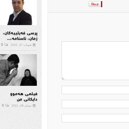
پرسی فەیلییەکان،
زمان، ناسنامە،...
0
شوبات 27, 2022
فیلمی هەموو
دایکانی من
0
نیسان 08, 2021