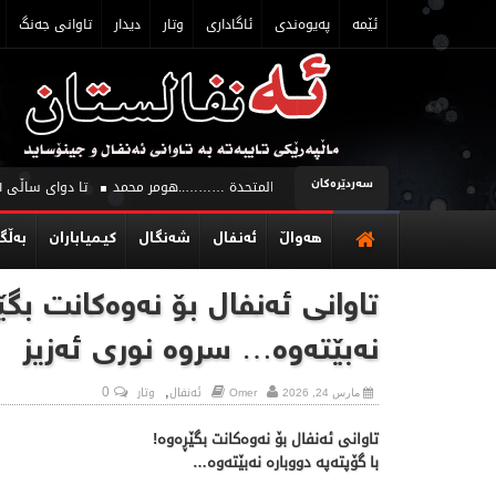
ئێمه‌
په‌یوه‌ندی
ئاگاداری
وتار
دیدار
تاوانی جه‌نگ
سه‌ردێره‌كان
 والتمييز قراءة نقدية لمنشورات الأمم المتحدة ………..هومر محمد
تا دوای ساڵی ١٩٩١ ژنی ئەنفالكراو لە زیندانەكاندا مابوون ……………………… سمكۆسابیر
هه‌واڵ
ئه‌نفال
شه‌نگال
كیمیاباران
به‌ڵگه
تاوانی ئەنفال بۆ نەوەکانت بگێڕ
نەبێتەوە… سروە نوری ئەزیز
,
0
Omer
ئه‌نفال
وتار
مارس 24, 2026
تاوانی ئەنفال بۆ نەوەکانت بگێڕەوە!
با گۆپتەپە دووبارە نەبێتەوە…