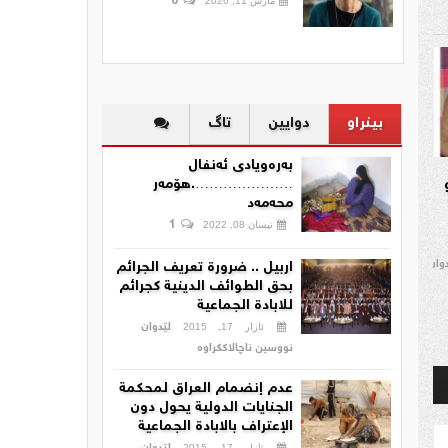
0
مارس 11, 2026
بینراو
دوایین
تاگ
بەرەویادی ئەنفال
………………….هۆمەر
محەمەد
1
نیسان 08, 2022
دوان
اربيل .. ضرورة تعريف الجرائم
بحق الطوائف الدينية كجرائم
للابادة الجماعية
لێدوان
ئازار 17, 2015
نووسین ناچالاککراوە
عدم إنضمام العراق لمحكمة
الجنايات الدولية يحول دون
الإعتراف بالابادة الجماعية
ئازار 17, 2015