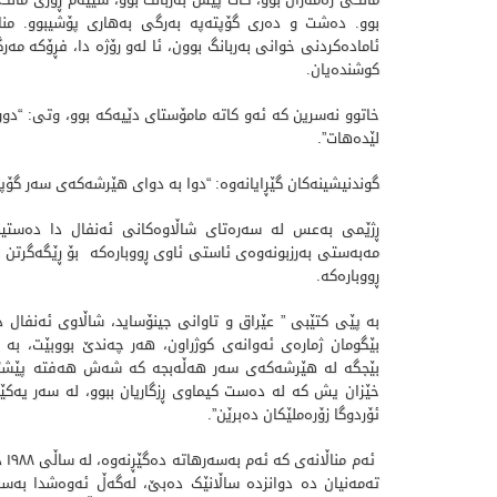
بوو. ده‌شت و ده‌ری گۆپته‌په‌ به‌رگی به‌هاری پۆشیبوو. مناڵ
ئاماده‌کردنی خوانی به‌ربانگ بوون، ئا له‌و رۆژه‌ دا، فڕۆکه‌ مه‌
کوشنده‌یان.
خاتوو نه‌سرین که‌ ئه‌و کاته‌ مامۆستای دێیه‌که‌ بوو، وتی: “دو
لێده‌هات”.
گوندنیشینه‌کان گێڕایانه‌وه‌: “دوا به‌ دوای هێرشه‌که‌ی سه‌ر گۆپت
ڕژێمی به‌عس له‌ سه‌ره‌تای شاڵاوه‌کانی ئه‌نفال دا ده‌ستیک
مه‌به‌ستی به‌رزبونه‌وه‌ی ئاستی ئاوی ڕووباره‌که‌ بۆ ڕێگه‌گرتن ل
ڕووباره‌که‌.
به‌ پێی کتێبی ” عێراق و تاوانی جینۆساید، شاڵاوی ئه‌نفال دژی
بێگومان ژماره‌ی ئه‌وانه‌ی کوژراون، هه‌ر چه‌ندێ بووبێت، به‌ ب
بێجگه‌ له‌ هێرشه‌که‌ی سه‌ر هه‌ڵه‌بجه‌ که‌ شه‌ش هه‌فته‌ پێشتر 
خێزان یش که‌ له‌ ده‌ست کیماوی ڕزگاریان ببوو، له‌ سه‌ر یه‌کێک
ئۆردوگا زۆره‌ملێکان ده‌برێن”.
ئه‌
ته‌مه‌نیان ده‌ دوانزده‌ ساڵانێک ده‌بێ، له‌گه‌ڵ ئه‌وه‌شدا به‌س