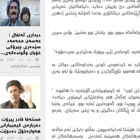
ه‌کانی دێ یارییان ده‌کرد، دایکه‌کانیان خه‌ریکی
رگڕێژنه‌کانی دیکتاتۆری به‌غدا که‌وتنه‌ ڕشتنی ژه‌هری
وکه‌ڵه‌که‌ سوور بوو. پاشان بوو به‌شین. بۆنی سیری
دیداری ئەنفال :
حەسەن محەمەد
سێدەری چیرۆکی
ه‌په‌، ئاوه‌که‌ی زێی بچووک به‌خێرایی به‌رزده‌بۆوه‌”.
خۆیان وگوندەکەی...
لێ
ئاب 11, 2020
رد به‌ کردنه‌وه‌ی کونی به‌نداوه‌کانی دوکان به‌
نووسین ناچالاککراوە
ه‌ هه‌موو خۆڕزگارکردن و ده‌ربازبوونێک بۆ ئه‌و به‌ری
 کورد” له‌ کیمیاویبارانی گۆپته‌په دا‌ هاتووە: ”
ه‌روارد له‌گه‌ڵ هه‌ر په‌لامارێکی کیمیاوی دیکەدا،
ڕوویدا بوو، گه‌وره‌ترین ژماره‌ بوو. نزیکه‌ی په‌نجا
 له‌ ڕێگاکان ده‌گیرێن و به‌ زیلی سەربازی به‌ره‌و
مستەفا قادر پیرۆت
دەربارەی كیمیبارانی
م مناڵانه‌ی که‌ ئه‌م به‌سه‌رهاته‌ ده‌گێڕنه‌وه، له‌‌ ساڵی ١٩٨٨ دا، هێشتا له‌دایکنه‌ببوون، به‌ڵکو دایکی ئه‌م مناڵانه‌
هەوارەخۆڵ‌ دەدوێت 
ه‌رهاته‌کان هه‌میشه ‌ئاماده‌ن. به‌سه‌رهاته‌کان له‌
لێ
ئاب 10, 2020