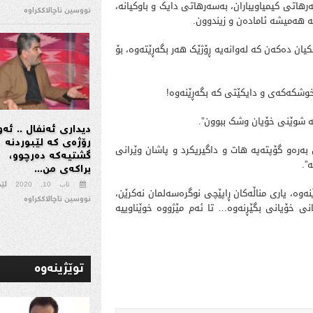
‌سه‌رهاتی کیمیاویباران، به‌سه‌رهاتی دایک و باوکیانه‌،
نووسین ناچالاککراوە
انه‌ هه‌میشه‌ ئاماده‌ن و زیندوون.
ن ده‌که‌ن که‌ له‌وانه‌یه‌ ڕۆژێک هه‌ر بگه‌ڕێته‌وه، بۆ
که‌که‌ی و دایکێتی که‌ بگه‌ڕێنه‌وه‌!
 له‌ شوێنی خۆیان وشک ببوون”.
دیداری ئەنفال .. ئەو
رۆژەی كە لێبوردنە
به‌ره‌و گۆپته‌په‌ هات و داگیریکرد و پاشان وێرانی
گشتیەكە دەرچوو،
”.
براكەی من...
لێ
ئاب 10, 2020
رێنه‌وه‌، یاری مناڵەکان ڕاپێچی نوگرەسەلمان نەکرێن،
نووسین ناچالاککراوە
کانی خۆیانی بگێڕنه‌وه‌… تا ئه‌م مێژووه‌ خوێناوییه‌
توێژینه‌وه‌