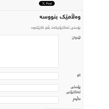
وەڵامێک بنووسە
پۆستی ئەلکترۆنیکەت بڵاو ناکرێتەوە .
لێدوان
ناو
پۆستی
ئەلکترۆنی
ماڵپه‌ڕ