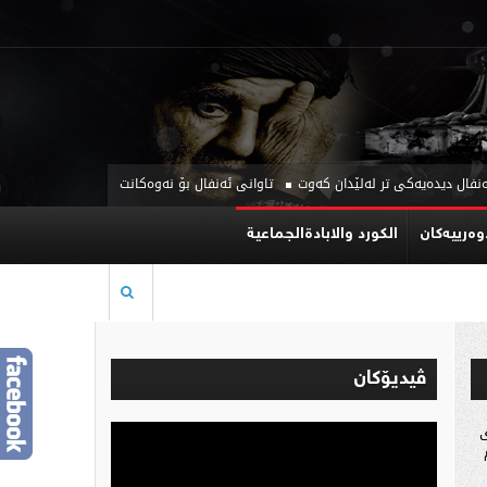
ل دیدەیەکی تر لەلێدان کەوت
تاوانی ئەنفال بۆ نەوەکانت بگێڕەوە! با گۆپتەپە دوو
وه‌رییه‌كان
الكورد والابادةالجماعية
ڤیدیۆكان