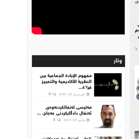
م
وتار
مفهوم الإبادة الجماعية بين
النظرية الأكاديمية والتمييز
قراءة...
0
حوزەیران 04, 2026
مەترسی ئەنفالکردنەوەی
ئەنفال دادگایکردنی عەجاج. ...
0
مارس 28, 2026