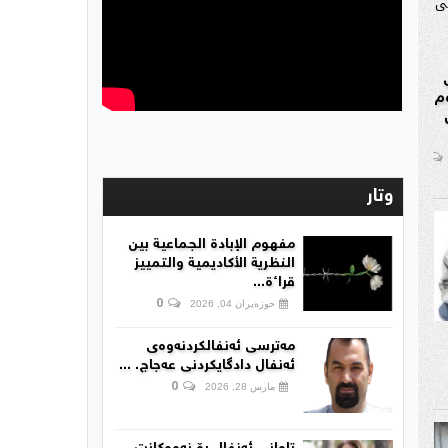
م
وتار
مفهوم الإبادة الجماعية بين
النظرية الأكاديمية والتمييز
قراءة...
0
حوزەیران 04, 2026
مەترسی ئەنفالکردنەوەی
ئەنفال دادگایکردنی عەجاج. ...
0
مارس 28, 2026