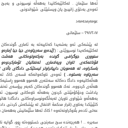
تەها سلێمان . لەکاتێبەکانیدا بەهەڵە نوسیونی و بەبێ
ئەوەی بەخۆی زانیبێ یان ویستبێتی شێواندونی.
عومەرمحەمەد
٢٩/١/٢٠١٧ – سلێمانی
لە پێشەکی ئەو بەشەیدا کەتایبەتە بە ئاماری گوندەکان
لەکتێبەکەیدا نوسیوێتی : (
ژێدەرو سەرچاوەی جیا جیا ژمارەو
سنووری جوگرافی گوندە بەركەوتوەكانی هەشت
قۆناغەكەی تاوان وپەلاماری ئەنفالیان تۆماركردوەو
باسكراوە، لە هەمویان داپیانراوتر لیستێكی دادگای باڵا
سەرچاوە بەستوە
.
)
ئەوەی ناوکەوانەکە قسەی کاک تەها
هەڵەکانیەوە دادگا دەکاتە سەنتەری هەموو هەموو ڕاستیەکان
هەڵەی کردووە، نەک هەموو گوندەکان کەبەر پرۆسەی ئەنفال
یاداشت ودۆکۆمێنتی کردون بەهەڵە ناوەکانی نوسیون، ئەگ
بەهەڵەو شێواوی ناویان لەبەڵگەونوسراوەکانی دادگادا ها
کتێبێکدا بەناوی (قرار محکمة الانفال لە پێشکەش کردنی داد
عەلی ئادەم بڵاوکراونەتەوە ! کاک تەها سڵێمانیش بەهەمان ه
سەیرە .. ! هەرچەندە سێ سەرنجی خستووەتە ڕوو، گوایە ناو