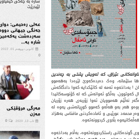
عەلی رەحیمی: دوای
جەنگی جیهانی دووە
سەردەشت یەكەمین
شارە بە...
کانونی دووهەم 01, 2022
0
ی تاوانەكانی عێراق، كە ئەویش پشتی بە چەندین
 سلێمانە، وەک دەردەکەوێ لێرەدا بەهەموو
 ! بەداخەوە ئەمە لە کاتێکدایە کەوا دادگاکەش
 کەوتوون، بەڵکو ئەوانەش کە لە کۆنوسەکانیدا
ەر نەڵێم هەموویان ئەوا زۆربەی هەرە زۆریان
تووەو هەر بەو هەڵەو کەموو کوڕیانەشی یەوە لە
مەرگی مرۆڤێکی
وەر محمەد عورێبی و ئامادەکردنی مافناس بەهزاد
مەزن
ەڵەکانیەوە بڵاوی کردوونەتەوە.
0
ئاب 13, 2020
ی گوندەکانی راستکردوونەتەوە، بەڵام بەداخەوە