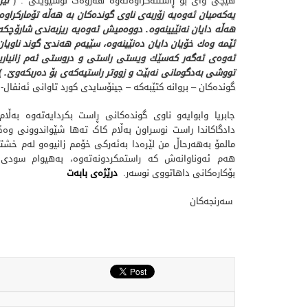
هیچی وای بۆ ڕاستنەکراوەتەوە هەروەک نوسیوێتی : (
لێ
یەكەمیان ئەوەیە زۆربەی ناوی گوندەكان بە هەڵە تۆماركراوە
هەڵە دایان نەنێیینەوە. دووەمیش ئەوەیە ریزبەندی شارۆچكەو
ئێمە وەك خۆیان دایان دەنێینەوە، سێیەم هەندێ‌ گوند ناویا
ئەوەی ئەگەر كەسێك ویستی راستی و دروستی ئەم زانیاریەو
تووشی بەدگومانی نەبێت و زووتر راستیەكەی بۆ دەربكەوێ‌
.
)
گوندەکان – بروانە کتێبەکە – جینۆسایدی کورد تاوانی ئەنفال- لا
جابریا وابوایەو ناوی گوندەکانی ڕاست بکردایەتەوە بەڵ
دادگاکاندا راست نوسراون بەڵام کاک تەها شێواندوونی وە
مالمۆ بەهەرحاڵ من لێرەدا بەئەرکی خۆمم زانیوەو لەم خش
هەم ئەوناوانەش کە راستمکردونەتەوە، بەهیوام سودی
بۆکارەکانی داهاتووی نوسەر.
درێژەی بابەت
سه‌رنجه‌كان