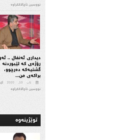
نووسین ناچالاککراوە
دیداری ئەنفال .. ئەو
رۆژەی كە لێبوردنە
گشتیەكە دەرچوو،
براكەی من...
لێ
ئاب 10, 2020
نووسین ناچالاککراوە
توێژینه‌وه‌