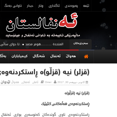
ئێمه‌
په‌یوه‌ندی
ئاگاداری
وتار
دیدار
تاوانی جه‌نگ
سه‌ردێره‌كان
 والتمييز قراءة نقدية لمنشورات الأمم المتحدة ………..هومر محمد
تا دوای ساڵی ١٩٩١ ژنی ئەنفالكراو لە زیندانەكاندا مابوون ……………………… سمكۆسابیر
هه‌واڵ
ئه‌نفال
شه‌نگال
كیمیاباران
به‌ڵگه
(قزلر) نیە (قزڵو)ە ڕاستکردنەو
,
,
لێدوان 
Omer
ئامار
ئه‌نفال
هه‌واڵ
کانونی دووهەم 30, 2017
(قزلر) نیە (قزڵو)ە
ڕاستکردنەوەی هەڵەکانی کتێبێک
ڕاستکردنەوەی ناوی گوندەکان کەنوسەری بواری ئەنفال