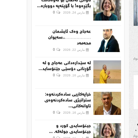
تاوانی ئەنفال بۆ نەوەکانت
بگێڕەوە! با گۆپتەپە دووبارە...
0
مارس 24, 2026
عەجاج وەک ئایشمان
………………..سەیوان
محەمەد
0
مارس 22, 2026
دوان
لە سێدارەدانی عەجاج و لە
گۆڕنانی دۆسێی جێنۆساید...
0
مارس 16, 2026
خراپەکاریی سادەکردنەوە:
ستراتیژی سادەکردنەوەی
تاوانەکانی...
0
مارس 16, 2026
جینۆسایدی کورد و
.
جینۆسایدی جولەکە. ...
دوان