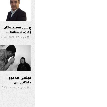
پرسی فەیلییەکان،
زمان، ناسنامە،...
0
شوبات 27, 2022
فیلمی هەموو
دایکانی من
0
نیسان 08, 2021