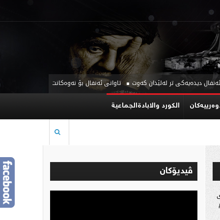
ل دیدەیەکی تر لەلێدان کەوت
تاوانی ئەنفال بۆ نەوەکانت بگێڕەوە! با گۆپتەپە دو
وه‌رییه‌كان
الكورد والابادةالجماعية
ڤیدیۆكان