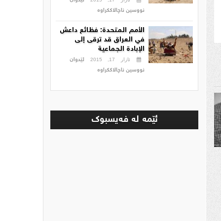
لێدوان
نووسین ناچالاککراوە
الأمم المتحدة: فظائع داعش
في العراق قد ترقى إلى
الإبادة الجماعية
لێدوان
ئازار 17, 2015
نووسین ناچالاککراوە
ئێمه‌ له‌ فه‌یسبوك