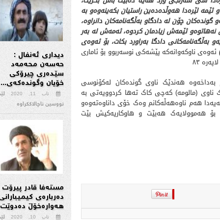
رەدا سێ‌ سەرنجی ورد هەیە دەبێت باس بكرێت،
و ئێمە لێرەدا هەوڵدەدەین راستیان بكەینەوەو بە
 گوندەكان چۆن لە دادگاو بەڵگەنامەكان دانراوە،
ن نەهاتوەو ئێمەش زیادمان كردوە، ئەمەش لە بەر
 بەڵگەنامەكانی دادگا بەراورد بكات، بۆ ئەوەی
ئەوەی ناوکەوانەکە پێشەکی نوسەربوو بۆ ئاماری
دیداری ئەنفال :
پەرە ٨٣
حەسەن محەمەد
سێدەری چیرۆکی
ام بەداخەوە هەندێک ناوی گوندەکان لەکۆنوسی
خۆیان وگوندەکەی...
ک ناوی (مالومە) کەچی کاک تەها کردوویەتی بە
لێ
ئاب 11, 2020
تەیەدا هەم ناوەهەڵەکانم وەک خۆی داناوەتەوەو
نووسین ناچالاککراوە
 بۆ هەموولایەک هەبێت و هاوکاریەکیش بێت
مستەفا قادر پیرۆت
دەربارەی كیمیبارانی
هەوارەخۆڵ‌ دەدوێت 
لێ
ئاب 10, 2020