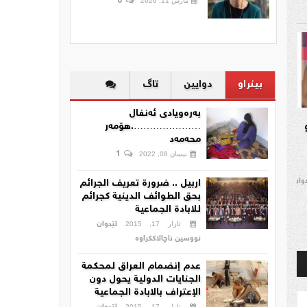
0
مارس 11, 2026
بینراو
دوایین
تاگ
بەرەویادی ئەنفال
………………….هۆمەر
محەمەد
1
نیسان 08, 2022
دوان
اربيل .. ضرورة تعريف الجرائم
بحق الطوائف الدينية كجرائم
للابادة الجماعية
لێدوان
ئازار 17, 2015
نووسین ناچالاککراوە
عدم إنضمام العراق لمحكمة
الجنايات الدولية يحول دون
الإعتراف بالابادة الجماعية
ئازار 17, 2015